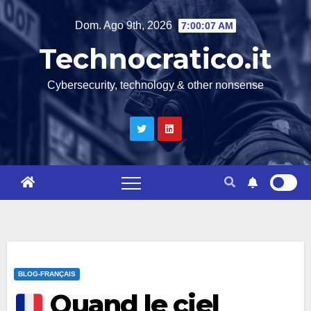
Salta
Dom. Ago 9th, 2026
7:00:08 AM
al
Technocratico.it
contenuto
Cybersecurity, technology & other nonsense
BLOG-FRANÇAIS
Quand le ciel