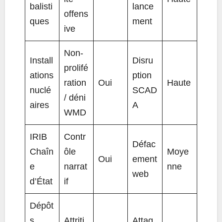
balisti
lance
offens
ques
ment
ive
Non-
Install
Disru
prolifé
ations
ption
ration
Oui
Haute
nuclé
SCAD
/ déni
aires
A
WMD
IRIB
Contr
Défac
Chaîn
ôle
Moye
Oui
ement
e
narrat
nne
web
d’État
if
Dépôt
s
Attriti
Attaq