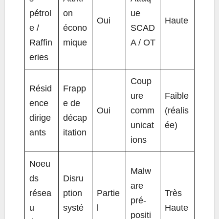
pétrol
on
ue
Oui
Haute
e /
écono
SCAD
Raffin
mique
A / OT
eries
Coup
Résid
Frapp
ure
Faible
ence
e de
Oui
comm
(réalis
dirige
décap
unicat
ée)
ants
itation
ions
Noeu
Malw
ds
Disru
are
résea
ption
Partie
Très
pré-
u
systé
l
Haute
positi