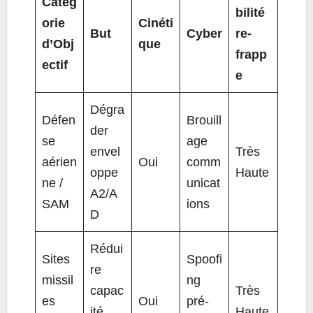
Catég
bilité
orie
Cinéti
But
Cyber
re-
d’Obj
que
frapp
ectif
e
Dégra
Défen
Brouill
der
se
age
envel
Très
aérien
Oui
comm
oppe
Haute
ne /
unicat
A2/A
SAM
ions
D
Rédui
Sites
Spoofi
re
missil
ng
capac
Très
es
Oui
pré-
ité
Haute