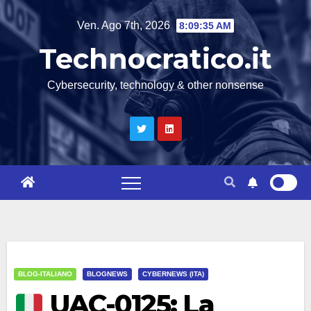
Salta
Ven. Ago 7th, 2026
8:09:35 AM
al
Technocratico.it
contenuto
Cybersecurity, technology & other nonsense
BLOG-ITALIANO
BLOGNEWS
CYBERNEWS (ITA)
UAC-0125: La