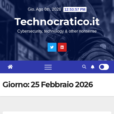
Salta
Gio. Ago 6th, 2026
12:53:57 PM
al
Technocratico.it
contenuto
Cybersecurity, technology & other nonsense
Giorno:
25 Febbraio 2026